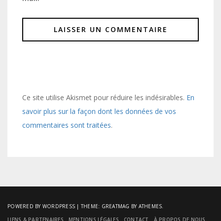
Ce site utilise Akismet pour réduire les indésirables.
En
savoir plus sur la façon dont les données de vos
commentaires sont traitées
.
POWERED BY WORDPRESS
|
THEME:
GREATMAG
BY ATHEMES.
LIENS & PARTENAIRES
MENTIONS LÉGALES
CONTACT
À PROPOS DE NOUS