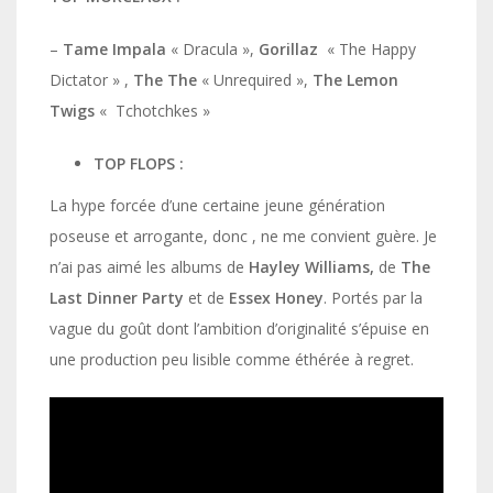
–
Tame Impala
« Dracula »,
Gorillaz
« The Happy
Dictator » ,
The The
« Unrequired »,
The Lemon
Twigs
« Tchotchkes »
TOP FLOPS :
La hype forcée d’une certaine jeune génération
poseuse et arrogante, donc , ne me convient guère. Je
n’ai pas aimé les albums de
Hayley Williams,
de
The
Last Dinner Party
et de
Essex Honey
. Portés par la
vague du goût dont l’ambition d’originalité s’épuise en
une production peu lisible comme éthérée à regret.