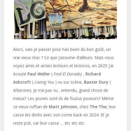
Alors, vais-je passer pour has been du bon goût, un
vrai vieux réac ? Ce que j’assume d’ailleurs. Mais vous
voyez amis et amies lecteurs et lectrices, en 2025 j’ai
écouté
Paul Weller
(
Find El Dorado)
,
Richard
Ashcroft
(
Loving You
) vu sur scène,
Baxter Dury
(
Albarone
). Je n’ai pas vu , entendu, grand chose de
mieux? Les jeunes sont-ils de foutus poseurs? Même
ce vieux ruffian de
Matt Johnson
, chez
The The
, leur
casse les dents avec son come back en 2024. Et je
reste poli, car leur casse … etc etc etc