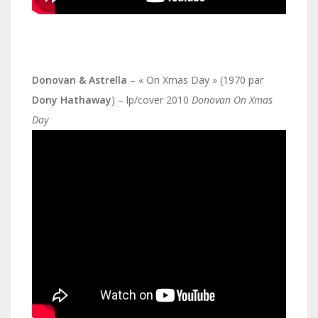
Donovan & Astrella
– « On Xmas Day » (1970 par
Dony Hathaway
) – lp/cover 2010
Donovan On Xmas
Day