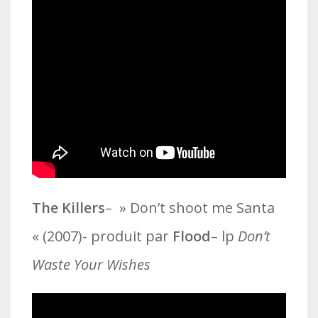
The
Killers
– » Don’t shoot me Santa
« (2007)- produit par
Flood
– lp
Don’t
Waste Your Wishes