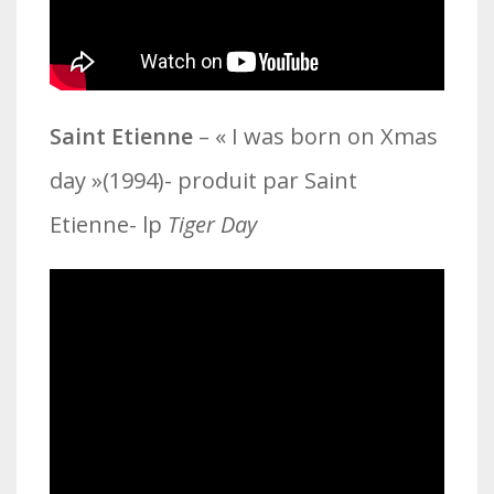
Saint Etienne
– « I was born on Xmas
day »(1994)- produit par Saint
Etienne- lp
Tiger Day