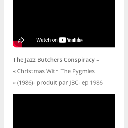
The
Jazz Butchers Conspiracy –
« Christmas With The Pygmies
« (1986)- produit par JBC- ep 1986