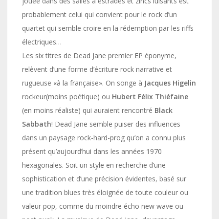
jouée dans des salles à estrades et zincs luisants est
probablement celui qui convient pour le rock d’un
quartet qui semble croire en la rédemption par les riffs
électriques…
Les six titres de Dead Jane premier EP éponyme,
relèvent d’une forme d’écriture rock narrative et
rugueuse «à la française». On songe à
Jacques Higelin
rockeur(moins poétique) ou
Hubert Félix Thiéfaine
(en moins réaliste) qui auraient rencontré
Black
Sabbath
! Dead Jane semble puiser des influences
dans un paysage rock-hard-prog qu’on a connu plus
présent qu’aujourd’hui dans les années 1970
hexagonales. Soit un style en recherche d’une
sophistication et d’une précision évidentes, basé sur
une tradition blues très éloignée de toute couleur ou
valeur pop, comme du moindre écho new wave ou