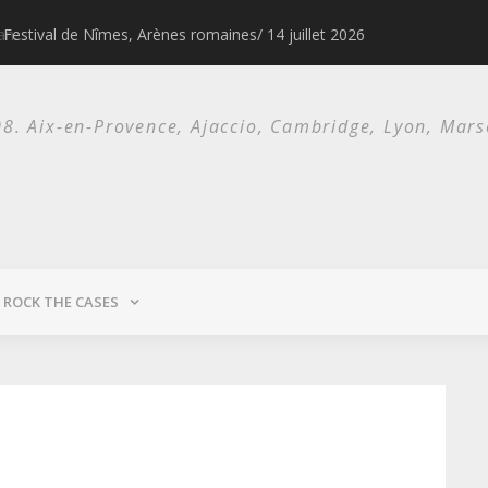
Festival de Nîmes, Arènes romaines/ 14 juillet 2026
1976 & 1977, l
. Aix-en-Provence, Ajaccio, Cambridge, Lyon, Marsei
ROCK THE CASES