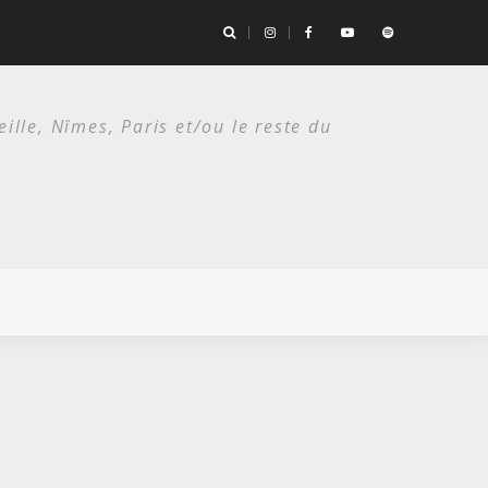
es deux étés du punk.
lle, Nîmes, Paris et/ou le reste du