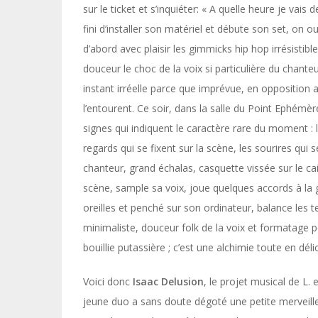
sur le ticket et s’inquiéter: « A quelle heure je vai
fini d’installer son matériel et débute son set, o
d’abord avec plaisir les gimmicks hip hop irrésistib
douceur le choc de la voix si particulière du chant
instant irréelle parce que imprévue, en opposition
l’entourent. Ce soir, dans la salle du Point Ephémère
signes qui indiquent le caractère rare du moment : le
regards qui se fixent sur la scène, les sourires qui 
chanteur, grand échalas, casquette vissée sur le c
scène, sample sa voix, joue quelques accords à la 
oreilles et penché sur son ordinateur, balance les 
minimaliste, douceur folk de la voix et formatage
bouillie putassière ; c’est une alchimie toute en dé
Voici donc
Isaac Delusion
, le projet musical de L. e
jeune duo a sans doute dégoté une petite merveille.