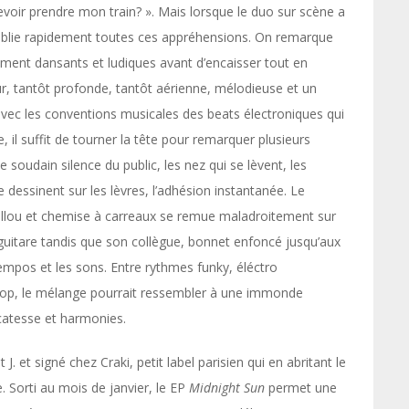
s devoir prendre mon train? ». Mais lorsque le duo sur scène a
n oublie rapidement toutes ces appréhensions. On remarque
lement dansants et ludiques avant d’encaisser tout en
eur, tantôt profonde, tantôt aérienne, mélodieuse et un
 avec les conventions musicales des beats électroniques qui
, il suffit de tourner la tête pour remarquer plusieurs
 soudain silence du public, les nez qui se lèvent, les
se dessinent sur les lèvres, l’adhésion instantanée. Le
aillou et chemise à carreaux se remue maladroitement sur
guitare tandis que son collègue, bonnet enfoncé jusqu’aux
tempos et les sons. Entre rythmes funky, éléctro
 pop, le mélange pourrait ressembler à une immonde
licatesse et harmonies.
t J. et signé chez Craki, petit label parisien qui en abritant le
 Sorti au mois de janvier, le EP
Midnight Sun
permet une