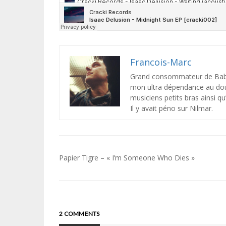
Francois-Marc
Grand consommateur de Baby 
mon ultra dépendance au doux
musiciens petits bras ainsi q
Il y avait péno sur Nilmar.
Navigation
Papier Tigre – « I’m Someone Who Dies »
de
l’article
2 COMMENTS