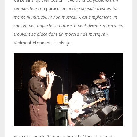
compositeur
, en particulier : «
Un son isolé n’est en lui-
même ni musical, ni non musical. C’est simplement un
son. Et, peu importe sa nature, il peut devenir musical en
trouvant sa place dans un morceau de musique »
.
Vraiment étonnant, disais -je.
Vus sur scène le 22 novembre à la Médiathèque de