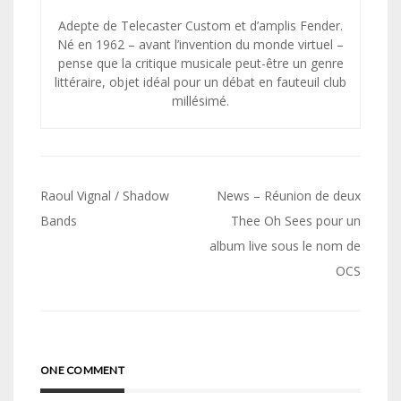
Adepte de Telecaster Custom et d’amplis Fender.
Né en 1962 – avant l’invention du monde virtuel –
pense que la critique musicale peut-être un genre
littéraire, objet idéal pour un débat en fauteuil club
millésimé.
Navigation
Raoul Vignal / Shadow
News – Réunion de deux
de
Bands
Thee Oh Sees pour un
album live sous le nom de
l’article
OCS
ONE COMMENT