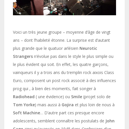
Voici un très jeune groupe – moyenne d’âge de vingt
ans – dont l’habileté étonne. La surprise est d’autant
plus grande que le quatuor arlésien
Neurotic
Strangers
n’évolue pas dans le style le plus simple ou
le plus évident qui soit. En effet, les quatre garçons,
vainqueurs il y a trois ans du tremplin rock aixois Class
Euro, composent un post rock associé à des influences
prog qui , à bien des moments, fait songer à
Radiohead
( une évidence) ou
Smile
(projet solo de
Tom
Yorke
) mais aussi à
Gojira
et plus loin de nous à
Soft
Machine
… D’autre part ces presque encore
adolescents, semblent connaître les postulats de
John
Cage
ainsi qu’avancés en 1948 dans
Confessions d’un