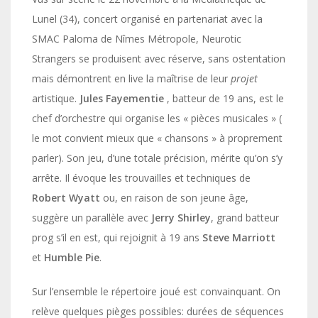
Lunel (34), concert organisé en partenariat avec la
SMAC Paloma de Nîmes Métropole, Neurotic
Strangers se produisent avec réserve, sans ostentation
mais démontrent en live la maîtrise de leur
projet
artistique.
Jules Fayementie
, batteur de 19 ans, est le
chef d’orchestre qui organise les « pièces musicales » (
le mot convient mieux que « chansons » à proprement
parler). Son jeu, d’une totale précision, mérite qu’on s’y
arrête. Il évoque les trouvailles et techniques de
Robert
Wyatt
ou, en raison de son jeune âge,
suggère un parallèle avec
Jerry
Shirley
, grand batteur
prog s’il en est, qui rejoignit à 19 ans
Steve Marriott
et
Humble
Pie
.
Sur l’ensemble le répertoire joué est convainquant. On
relève quelques pièges possibles: durées de séquences