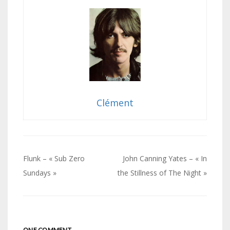
Clément
Navigation
Flunk – « Sub Zero
John Canning Yates – « In
de
Sundays »
the Stillness of The Night »
l’article
ONE COMMENT