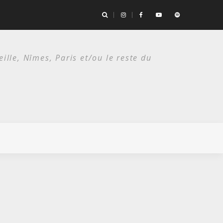
the Bad Seeds / Festival de Nîmes, Arènes romaines/ 14 juillet 2026
lle, Nîmes, Paris et/ou le reste du