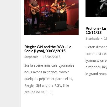
Prohom – Le 
10/11/13
Stephanie
-
1
Riegler Girl and the RG’s – Le
C’était dimanc
Sonic (Lyon), 03/06/2015
comme si c’éta
Stephanie
-
15/06/2015
lyonnais, ce 
Sur la scène musicale Lyonnaise
a répondu la
nous avons la chance d’avoir
le grand retou
quelques pépites et parmi elles,
Riegler Girl and the RG’s. Si le
groupe ne se [ … ]