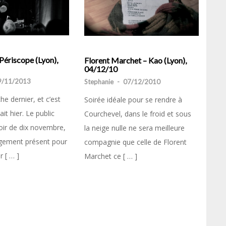
Périscope (Lyon),
Florent Marchet – Kao (Lyon),
04/12/10
9/11/2013
Stephanie
-
07/12/2010
he dernier, et c’est
Soirée idéale pour se rendre à
it hier. Le public
Courchevel, dans le froid et sous
soir de dix novembre,
la neige nulle ne sera meilleure
rgement présent pour
compagnie que celle de Florent
r [ … ]
Marchet ce [ … ]