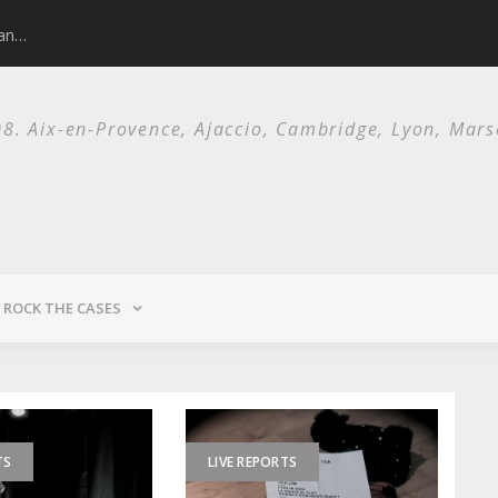
man…
Nick Cave and 
. Aix-en-Provence, Ajaccio, Cambridge, Lyon, Marsei
ROCK THE CASES
TS
LIVE REPORTS