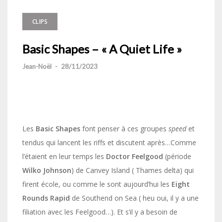
CLIPS
Basic Shapes – « A Quiet Life »
Jean-Noël
-
28/11/2023
Les
Basic
Shapes
font penser à ces groupes
speed
et
tendus qui lancent les riffs et discutent après…Comme
l’étaient en leur temps les
Doctor
Feelgood
(période
Wilko
Johnson
) de Canvey Island ( Thames delta) qui
firent école, ou comme le sont aujourd’hui les
Eight
Rounds Rapid
de Southend on Sea ( heu oui, il y a une
filiation avec les Feelgood…). Et s’il y a besoin de