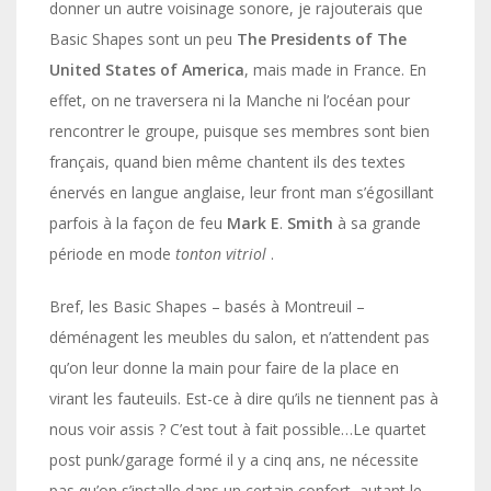
donner un autre voisinage sonore, je rajouterais que
Basic Shapes sont un peu
The
Presidents
of
The
United States of America
, mais made in France. En
effet, on ne traversera ni la Manche ni l’océan pour
rencontrer le groupe, puisque ses membres sont bien
français, quand bien même chantent ils des textes
énervés en langue anglaise, leur front man s’égosillant
parfois à la façon de feu
Mark
E
.
Smith
à sa grande
période en mode
tonton vitriol
.
Bref, les Basic Shapes – basés à Montreuil –
déménagent les meubles du salon, et n’attendent pas
qu’on leur donne la main pour faire de la place en
virant les fauteuils. Est-ce à dire qu’ils ne tiennent pas à
nous voir assis ? C’est tout à fait possible…Le quartet
post punk/garage formé il y a cinq ans, ne nécessite
pas qu’on s’installe dans un certain confort, autant le