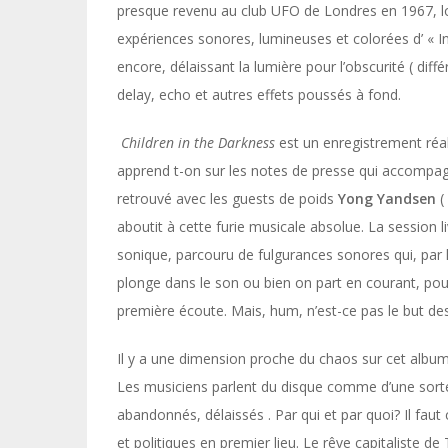
presque revenu au club UFO de Londres en 1967, l
expériences sonores, lumineuses et colorées d’ « I
encore, délaissant la lumière pour l’obscurité ( dif
delay, echo et autres effets poussés à fond.
Children in the Darkness
est un enregistrement réa
apprend t-on sur les notes de presse qui accompagn
retrouvé avec les guests de poids
Yong Yandsen
(
aboutit à cette furie musicale absolue. La session l
sonique, parcouru de fulgurances sonores qui, par le
plonge dans le son ou bien on part en courant, pou
première écoute. Mais, hum, n’est-ce pas le but d
Il y a une dimension proche du chaos sur cet album
Les musiciens parlent du disque comme d’une sorte 
abandonnés, délaissés . Par qui et par quoi? Il fa
et politiques en premier lieu. Le rêve capitaliste de