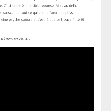
nte. C’est une très possible réponse. Mais au delà, la
 transcende tout ce qui est de l’ordre du physique, du
eine psyché sonore et c’est là que se trouve l’intérêt
est noir, en vérité.
..