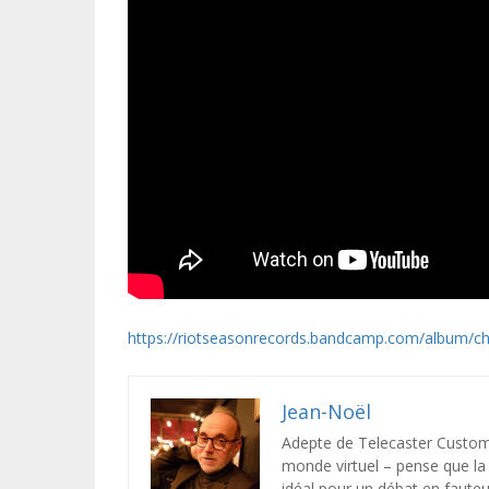
https://riotseasonrecords.bandcamp.com/album/chi
Jean-Noël
Adepte de Telecaster Custom 
monde virtuel – pense que la c
idéal pour un débat en fauteui