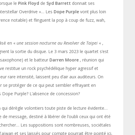
orsque le
Pink Floyd
de
Syd
Barrett
donnait ses
nterstellar Overdrive »… Les
Dope Purple
vont plus loin
férence notable) et flinguent la pop à coup de fuzz, wah,
lisé en «
une session nocturne au Revolver de Taipei
« ,
ent la sortie du disque. Le 3 mars 2023 le quartet s’est
 saxophone) et le batteur
Darren Moore
, réunion qui
ive restitue un rock psychédélique hyper agressif et
ur rare intensité, laissent peu d’air aux auditeurs. On
r se protéger de ce qui peut sembler effrayant en
es Dope Purple? L’absence de concession?
 qui dérègle volontiers toute piste de lecture évidente…
de message, destiné à libérer de l’oubli ceux qui ont été
ut chercher… Les suppositions sont nombreuses, sociétales
 Taïwan et ses laissés pour compte pourrait être pointé ici,