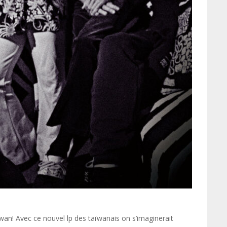
wan! Avec ce nouvel lp des taïwanais on s’imaginerait