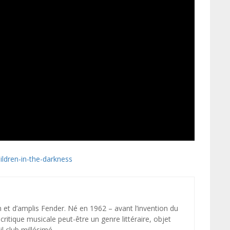
ldren-in-the-darkness
et d’amplis Fender. Né en 1962 – avant l’invention du
ritique musicale peut-être un genre littéraire, objet
l club millésimé.