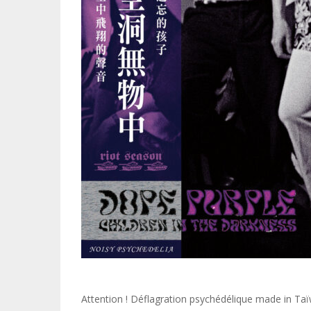
Attention ! Déflagration psychédélique made in Taï