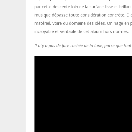
par cette descente loin de la surface lisse et brilla
musique dépasse toute considération concrète. Elle
matériel, voire du domaine des idées. On nage en pl
incroyable et véritable de cet album hors normes.
Il
n’ y a pas de face cachée de la lune, parce que tout 