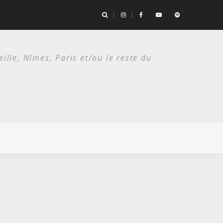
es deux étés du punk.
lle, Nîmes, Paris et/ou le reste du