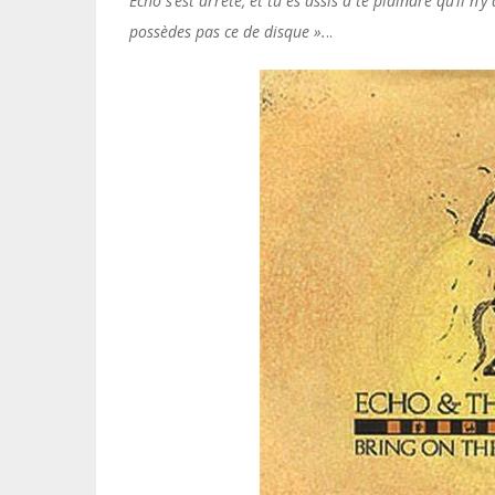
Echo s’est arrêté, et tu es assis à te plaindre qu’il n’
possèdes pas ce de disque ».
..