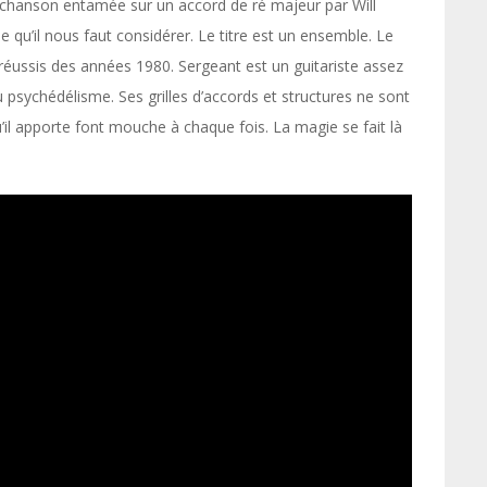
tte chanson entamée sur un accord de ré majeur par Will
que qu’il nous faut considérer. Le titre est un ensemble. Le
s réussis des années 1980. Sergeant est un guitariste assez
u psychédélisme. Ses grilles d’accords et structures ne sont
l apporte font mouche à chaque fois. La magie se fait là