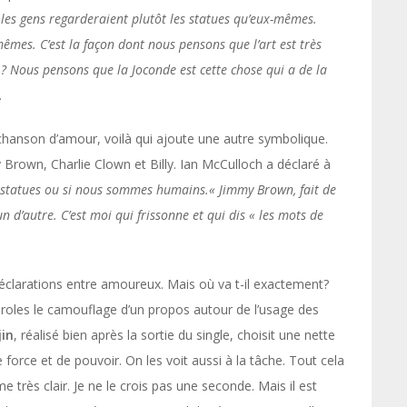
t les gens regarderaient plutôt les statues qu’eux-mêmes.
mes. C’est la façon dont nous pensons que l’art est très
t ? Nous pensons que la Joconde est cette chose qui a de la
.
chanson d’amour, voilà qui ajoute une autre symbolique.
rown, Charlie Clown et Billy. Ian McCulloch a déclaré à
s statues ou si nous sommes humains.« Jimmy Brown, fait de
un d’autre. C’est moi qui frissonne et qui dis « les mots de
éclarations entre amoureux. Mais où va t-il exactement?
paroles le camouflage d’un propos autour de l’usage des
jin
, réalisé bien après la sortie du single, choisit une nette
orce et de pouvoir. On les voit aussi à la tâche. Tout cela
e très clair. Je ne le crois pas une seconde. Mais il est