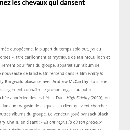
ez les chevaux qui dansent
née européenne, la plupart du temps sold out, j’ai eu
rses », titre carillonnant et mythique de
Ian McCulloch
et
liement pour fans du groupe, apparait sur l’album de
 nouveauté de la liste. On l’entend dans le film
Pretty In
ly Ringwald
plaisante avec
Andrew McCarthy
. La scène
s largement connaître le groupe anglais au public
chée appréciée des esthètes. Dans
High Fidelity
(2000), on
 dans un magasin de disques. Un client qui vient chercher
es autres albums du groupe. Le vendeur, joué par
Jack Black
ry Chain
, en disant : «
Ils ont repris là où ton précieux