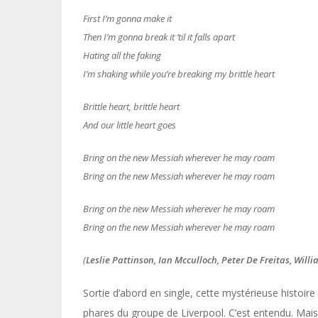
First I’m gonna make it
Then I’m gonna break it ’til it falls apart
Hating all the faking
I’m shaking while you’re breaking my brittle heart
Brittle heart, brittle heart
And our little heart goes
Bring on the new Messiah wherever he may roam
Bring on the new Messiah wherever he may roam
Bring on the new Messiah wherever he may roam
Bring on the new Messiah wherever he may roam
(
Leslie Pattinson, Ian Mcculloch, Peter De Freitas, Will
Sortie d’abord en single, cette mystérieuse histoire
phares du groupe de Liverpool. C’est entendu. Mais