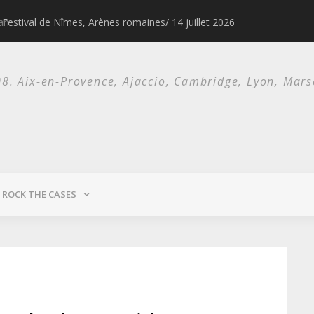
Festival de Nîmes, Arènes romaines/ 14 juillet 2026
1976 & 1977, l
. Aix-en-Provence, Ajaccio, Cambridge, Lyon, Marsei
ROCK THE CASES