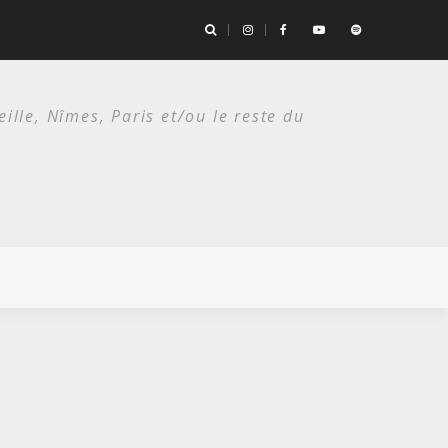
es deux étés du punk.
lle, Nîmes, Paris et/ou le reste du