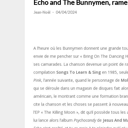
Echo and The Bunnymen, ramen
Jean-Noël
-
04/04/2024
A l’heure où les Bunnymen donnent une grande tour
envie de me pencher sur « Bring On The Dancing Ho
ses camarades. La chanson devenue un point de ral
compilation
Songs To Learn & Sing
en 1985, seule
Pink
, l’année suivante, quand le personnage de
Mol
qui se déroule dans un magasin de disques fait alor
américain, le montrant comme une formation bran
cite la chanson et les choses se passent à nouveau
l’EP « The Killing Moon », dit qu’il possède tous l
lui lance alors l’album
Psychocandy
de
Jesus
And Ma