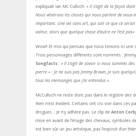
expliquait Ian Mc Culloch: «
Il s’agit de la façon don
Nous vénérons les choses qui nous parlent de nous-mê
important. Une vie sans art, qui sait ce que ce serai
valeur, alors que quelque chose d’autre ne l’est pas
« 
Wow!! Et moi qui pensais que nous tenions ici une 
Trois personnages différents sont nommés : Jimmy B
Songfacts
: «
Il s’agit de savoir si nous sommes de
pierre » : Je ne suis pas Jimmy Brown, je suis quelqu’
tous les mensonges que j’ai entendus
».
McCulloch ne reste donc pas dans le registre des d
Rien n’est évident. Certains ont cru voir dans ces 
drogues… Je n’y adhère pas. Le clip de
Anton Corb
mise en avant de l’image des chevaux, symboles de f
est bien sûr un jeu artistique, pas l’exposé d’un thèm