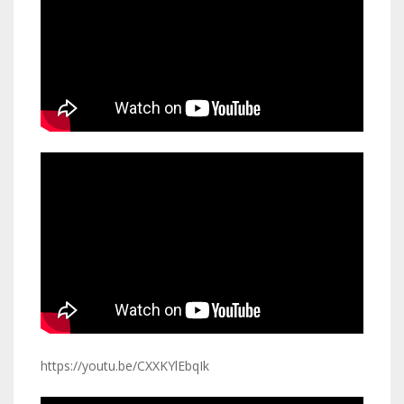
https://youtu.be/CXXKYlEbqIk