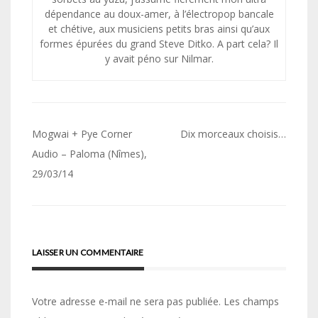
dépendance au doux-amer, à l’électropop bancale
et chétive, aux musiciens petits bras ainsi qu’aux
formes épurées du grand Steve Ditko. A part cela? Il
y avait péno sur Nilmar.
Navigation
Mogwai + Pye Corner
Dix morceaux choisis…
de
Audio – Paloma (Nîmes),
29/03/14
l’article
LAISSER UN COMMENTAIRE
Votre adresse e-mail ne sera pas publiée.
Les champs