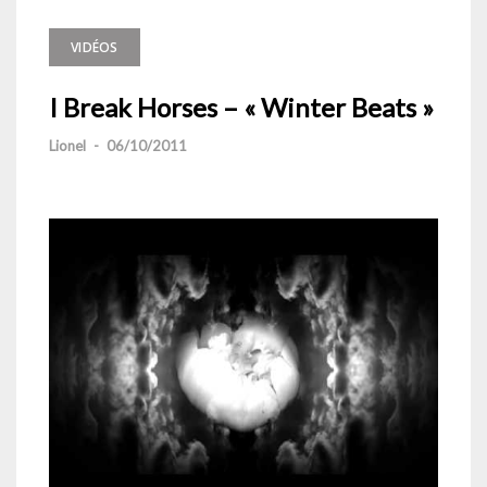
VIDÉOS
I Break Horses – « Winter Beats »
Lionel
-
06/10/2011