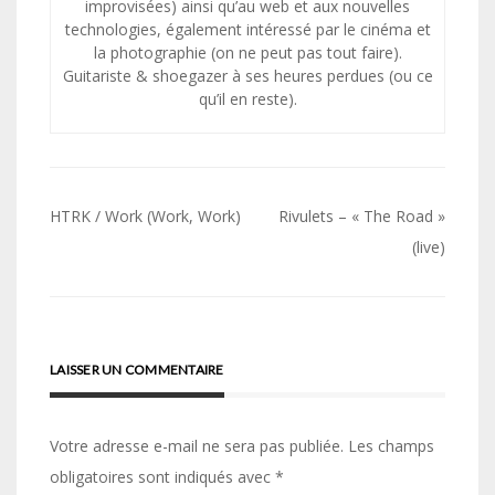
improvisées) ainsi qu’au web et aux nouvelles
technologies, également intéressé par le cinéma et
la photographie (on ne peut pas tout faire).
Guitariste & shoegazer à ses heures perdues (ou ce
qu’il en reste).
Navigation
HTRK / Work (Work, Work)
Rivulets – « The Road »
de
(live)
l’article
LAISSER UN COMMENTAIRE
Votre adresse e-mail ne sera pas publiée.
Les champs
obligatoires sont indiqués avec
*