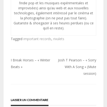
l’indie pop et les musiques expérimentales et
improvisées) ainsi qu’au web et aux nouvelles
technologies, également intéressé par le cinéma et
la photographie (on ne peut pas tout faire).
Guitariste & shoegazer à ses heures perdues (ou ce
qu’il en reste).
Tagged
important records
,
rivulets
Navigation
I Break Horses – « Winter
Josh T Pearson – « Sorry
de
Beats »
With A Song » (Mute
session)
l’article
LAISSER UN COMMENTAIRE