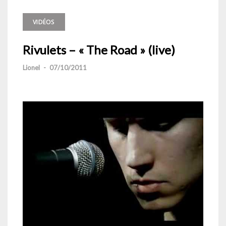
VIDÉOS
Rivulets – « The Road » (live)
Lionel
-
07/10/2011