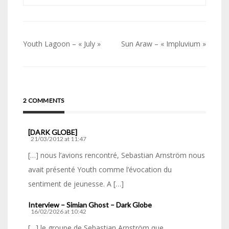
Navigation
Youth Lagoon – « July »
Sun Araw – « Impluvium »
de
l’article
2 COMMENTS
[DARK GLOBE]
21/03/2012 at 11:47
[…] nous l’avions rencontré, Sebastian Arnström nous
avait présenté Youth comme l’évocation du
sentiment de jeunesse. A […]
Interview – Simian Ghost – Dark Globe
16/02/2026 at 10:42
[…] le groupe de Sebastian Arnström que