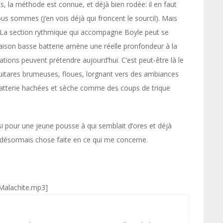
s, la méthode est connue, et déjà bien rodée: il en faut
nous sommes (j’en vois déjà qui froncent le sourcil). Mais
là. La section rythmique qui accompagne Boyle peut se
naison basse batterie amène une réelle pronfondeur à la
ons peuvent prétendre aujourd’hui. C’est peut-être là le
 guitares brumeuses, floues, lorgnant vers des ambiances
/batterie hachées et sèche comme des coups de trique
si pour une jeune pousse à qui semblait d’ores et déjà
t désormais chose faite en ce qui me concerne.
_Malachite.mp3]