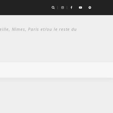
es deux étés du punk.
lle, Nîmes, Paris et/ou le reste du