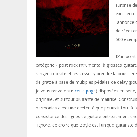
surprise d
excellente
l’annonce 
de réédite
500 exempl
D’un point 
catégorie « post rock intrumental à grosses guitares
ranger trop vite et les laisser y prendre la poussière
de gratte à base de multiples pédales de delay (pour
je vous renvoie sur
cette page
) disposées en série, 
originale, et surtout bluffante de maîtrise. Constru
harmonies avec une dextérité que pourrait tout à fa
consistance des lignes de guitare entretiennent une p
l’ignore, de croire que Boyle est l’unique guitariste