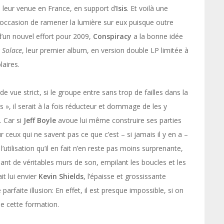
e leur venue en France, en support d’
Isis
. Et voilà une
 occasion de ramener la lumière sur eux puisque outre
d’un nouvel effort pour 2009,
Conspiracy
a la bonne idée
r
Solace
, leur premier album, en version double LP limitée à
aires.
de vue strict, si le groupe entre sans trop de failles dans la
 », il serait à la fois réducteur et dommage de les y
. Car si
Jeff Boyle
avoue lui même construire ses parties
 ceux qui ne savent pas ce que c’est – si jamais il y en a –
l’utilisation qu’il en fait n’en reste pas moins surprenante,
isant de véritables murs de son, empilant les boucles et les
it lui envier
Kevin Shields
, l’épaisse et grossissante
arfaite illusion: En effet, il est presque impossible, si on
 de cette formation.