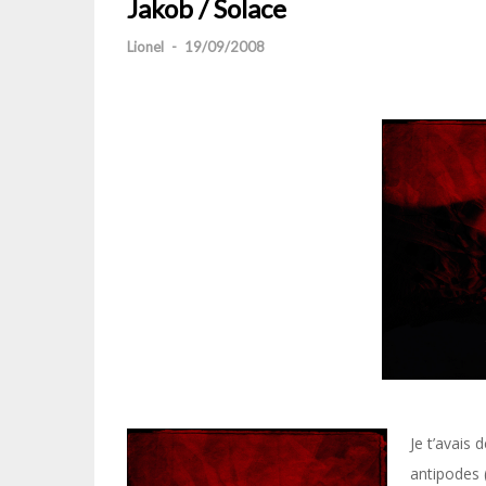
Jakob / Solace
Lionel
-
19/09/2008
Je t’avais 
antipodes (