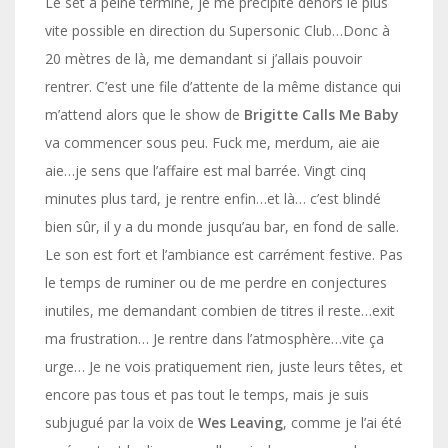
Le set à peine terminé, je me précipite dehors le plus
vite possible en direction du Supersonic Club…Donc à
20 mètres de là, me demandant si j’allais pouvoir
rentrer. C’est une file d’attente de la même distance qui
m’attend alors que le show de
Brigitte Calls Me Baby
va commencer sous peu. Fuck me, merdum, aie aie
aie…je sens que l’affaire est mal barrée. Vingt cinq
minutes plus tard, je rentre enfin…et là… c’est blindé
bien sûr, il y a du monde jusqu’au bar, en fond de salle.
Le son est fort et l’ambiance est carrément festive. Pas
le temps de ruminer ou de me perdre en conjectures
inutiles, me demandant combien de titres il reste…exit
ma frustration… Je rentre dans l’atmosphère…vite ça
urge… Je ne vois pratiquement rien, juste leurs têtes, et
encore pas tous et pas tout le temps, mais je suis
subjugué par la voix de
Wes Leaving
, comme je l’ai été