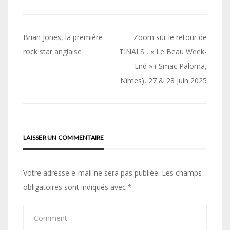
Navigation
Brian Jones, la première
Zoom sur le retour de
de
rock star anglaise
TINALS , « Le Beau Week-
End » ( Smac Paloma,
l’article
Nîmes), 27 & 28 juin 2025
LAISSER UN COMMENTAIRE
Votre adresse e-mail ne sera pas publiée.
Les champs
obligatoires sont indiqués avec
*