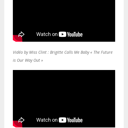
Vidéo by Miss Clint : Brigitte Calls Me Baby « The Future
is Our Way Out »