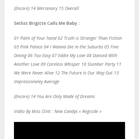
(Encore) 14 Mercenary 15 Overall
Setlist Brigitte Calls Me Baby :
01 Palm of Your hand 02 Truth is Stranger Than Fiction
03 Pink Palace 04 I Wanna Die in the Suburbs 05 Fine
Dining 06 Too Easy 07 Eddie My Love 08 Danced With
Another Love 09 Careless Whisper 10 Slumber Party 11
We Were Never Alive 12 The Future Is Our Way Out 13
Impressioneley Average
(Encore) 14 You Are Only Made of Dreams
Vidéo By Miss Clint : New Candys « Regicide
»