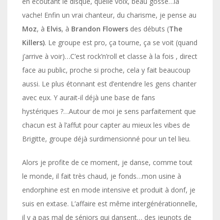
en écoutant le disque, quelle voix, beau gosse…la
vache! Enfin un vrai chanteur, du charisme, je pense au
Moz
, à
Elvis
, à
Brandon Flowers
des débuts (
The
Killers)
. Le groupe est pro, ça tourne, ça se voit (quand
j’arrive à voir)…C’est rock’n’roll et classe à la fois , direct
face au public, proche si proche, cela y fait beaucoup
aussi. Le plus étonnant est d’entendre les gens chanter
avec eux. Y aurait-il déjà une base de fans
hystériques ?…Autour de moi je sens parfaitement que
chacun est à l’affut pour capter au mieux les vibes de
Brigitte, groupe déjà surdimensionné pour un tel lieu.
Alors je profite de ce moment, je danse, comme tout
le monde, il fait très chaud, je fonds…mon usine à
endorphine est en mode intensive et produit à donf, je
suis en extase. L’affaire est même intergénérationnelle,
il y a pas mal de séniors qui dansent… des jeunots de