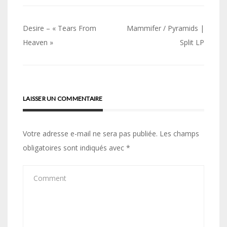
Navigation
Desire – « Tears From
Mammifer / Pyramids |
de
Heaven »
Split LP
l’article
LAISSER UN COMMENTAIRE
Votre adresse e-mail ne sera pas publiée.
Les champs
obligatoires sont indiqués avec
*