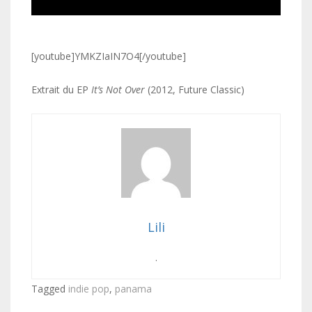
[youtube]YMKZIaIN7O4[/youtube]
Extrait du EP
It’s Not Over
(2012, Future Classic)
Lili
.
Tagged
indie pop
,
panama