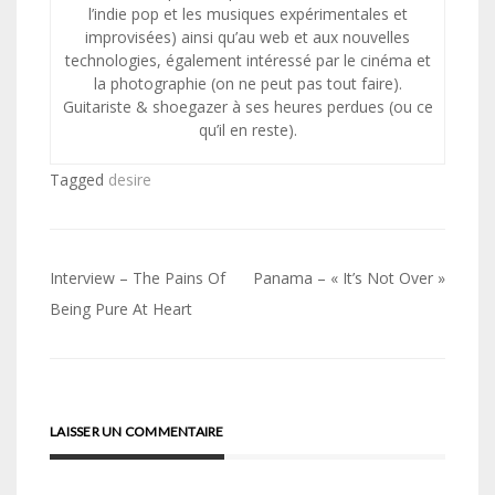
l’indie pop et les musiques expérimentales et
improvisées) ainsi qu’au web et aux nouvelles
technologies, également intéressé par le cinéma et
la photographie (on ne peut pas tout faire).
Guitariste & shoegazer à ses heures perdues (ou ce
qu’il en reste).
Tagged
desire
Navigation
Interview – The Pains Of
Panama – « It’s Not Over »
de
Being Pure At Heart
l’article
LAISSER UN COMMENTAIRE