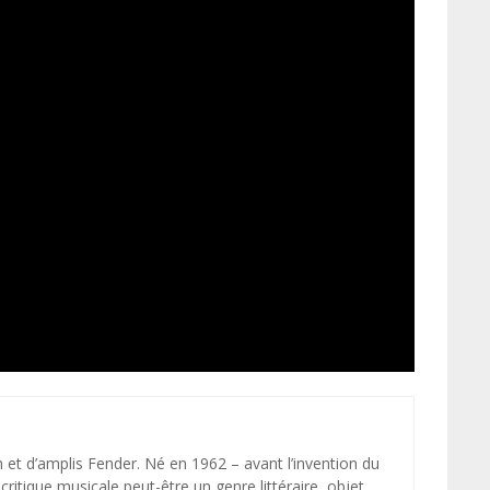
et d’amplis Fender. Né en 1962 – avant l’invention du
ritique musicale peut-être un genre littéraire, objet