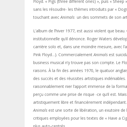
Floyd. « Pigs (three different ones) », puis « Sheep
sans les résoudre- les thèmes introduits par « Dogs
touchant avec
Animals
un des sommets de son art 
L’album de l’hiver 1977, est aussi violent que beau. 
institutionnelle qu’il dénonce. Roger Waters déve
carrière solo et, dans une moindre mesure, avec l’
Pink Floyd…). Commercialement
Animals
est suicid
business musical n’y trouve pas son compte. Le Flo
raisons. À la fin des années 1970, le quatuor anglais
des succès et des réussites artistiques indéniables.
raisonnablement nier l’apport immense de la for
perçu comme une prise de risque -ce qu’il est. Mais
artistiquement libre et financièrement indépendant.
Animals
est une sorte de libération, un exutoire de 
critiques employées pour les textes de « Have a C
plus auto-centrés.