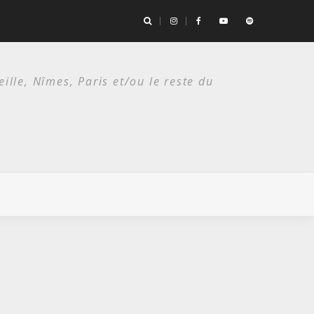
es deux étés du punk.
lle, Nîmes, Paris et/ou le reste du