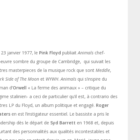
 23 janvier 1977, le
Pink
Floyd
publiait
Animals
chef-
oeuvre sombre du groupe de Cambridge, qui suivait les
tres masterpieces de la musique rock que sont
Meddle
,
rk
Side
of
The
Moon
et
WYWH
.
Animals
qui s’inspire du
man d
‘Orwell
« La ferme des animaux » – critique du
gime stalinien- a ceci de particulier qu’il est, à contrario des
tres LP du Floyd, un album politique et engagé.
Roger
ters
en est l’instigateur essentiel. Le bassiste a pris le
adership dès le départ de
Syd
Barrett
en
1968 et, depuis
rtant des personnalités aux qualités incontestables et