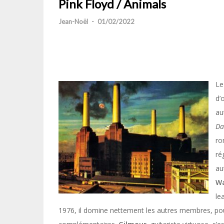
Pink Floyd / Animals
Jean-Noël
-
01/02/2022
Le
d’
au
Da
ro
ré
au
Wa
le
1976, il domine nettement les autres membres, pou