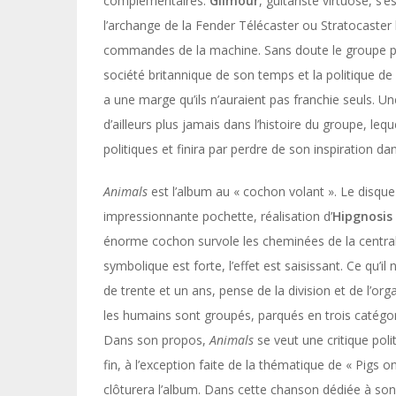
complémentaires.
Gilmour
, guitariste virtuose, s’
l’archange de la Fender Télécaster ou Stratocaste
commandes de la machine. Sans doute le groupe part
société britannique de son temps et la politique de
a une marge qu’ils n’auraient pas franchie seuls. Un
d’ailleurs plus jamais dans l’histoire du groupe, le
politiques et finira par perdre de son inspiration d
Animals
est l’album au « cochon volant ». Le disq
impressionnante pochette, réalisation d’
Hipgnosis
énorme cochon survole les cheminées de la central
symbolique est forte, l’effet est saisissant. Ce qu’
de trente et un ans, pense de la division et de l’org
les humains sont groupés, parqués en trois catégori
Dans son propos,
Animals
se veut une critique poli
fin, à l’exception faite de la thématique de « Pigs o
clôturera l’album. Dans cette chanson dédiée à so