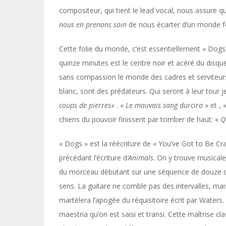
compositeur, qui tient le lead vocal, nous assure qu
nous
en
prenons soin
de nous écarter d’un monde 
Cette folie du monde, c’est essentiellement « Dogs »
quinze minutes est le centre noir et acéré du disqu
sans compassion le monde des cadres et serviteurs
blanc, sont des prédateurs. Qui seront à leur tour j
coups
de
pierres
« . «
Le
mauvais
sang
durcira
» et , 
chiens du pouvoir finissent par tomber de haut: «
Q
« Dogs » est la réécriture de « You’ve Got to Be C
précédant l’écriture d
‘Animals
. On y trouve musicale
du morceau débutant sur une séquence de douze cor
sens. La guitare ne comble pas des intervalles, mais
martèlera l’apogée du réquisitoire écrit par Waters.
maestria qu’on est saisi et transi. Cette maîtrise c