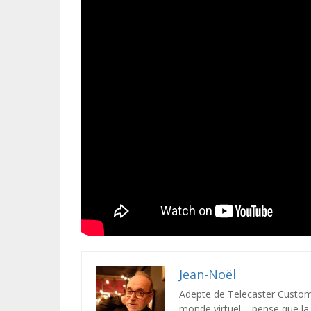
Jean-Noël
Adepte de Telecaster Custom 
monde virtuel – pense que la c