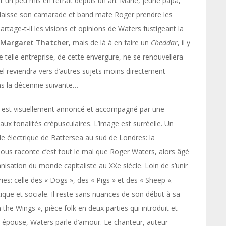
est un peu mis en retrait depuis un an. Marié, jeune papa,
r laisse son camarade et band mate Roger prendre les
age-t-il les visions et opinions de Waters fustigeant la
Margaret
Thatcher
, mais de là à en faire un
Cheddar
, il y
e telle entreprise, de cette envergure, ne se renouvellera
quel reviendra vers d’autres sujets moins directement
ans la décennie suivante…
ue est visuellement annoncé et accompagné par une
aux tonalités crépusculaires. L’image est surréelle. Un
e électrique de Battersea au sud de Londres: la
il nous raconte c’est tout le mal que Roger Waters, alors âgé
anisation du monde capitaliste au XXe siècle. Loin de s’unir
es: celle des « Dogs », des « Pigs » et des « Sheep ».
tique et sociale. Il reste sans nuances de son début à sa
n the Wings », pièce folk en deux parties qui introduit et
n épouse, Waters parle d’amour. Le chanteur, auteur-