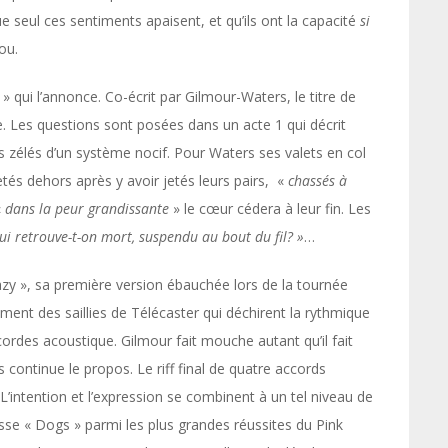
e seul ces sentiments apaisent, et qu’ils ont la capacité
si
fou.
 qui l’annonce. Co-écrit par Gilmour-Waters, le titre de
e. Les questions sont posées dans un acte 1 qui décrit
 zélés d’un système nocif. Pour Waters ses valets en col
etés dehors après y avoir jetés leurs pairs, «
chassés
à
«
dans
la
peur
grandissante
» le cœur cédera à leur fin. Les
ui retrouve-t-on
mort, suspendu au bout du fil? »
…
razy », sa première version ébauchée lors de la tournée
ment des saillies de Télécaster qui déchirent la rythmique
des acoustique. Gilmour fait mouche autant qu’il fait
 continue le propos. Le riff final de quatre accords
 L’intention et l’expression se combinent à un tel niveau de
lasse « Dogs » parmi les plus grandes réussites du Pink