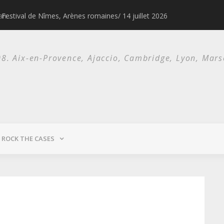
Festival de Nîmes, Arènes romaines/ 14 juillet 2026
1976 & 1977, l
. Aix-en-Provence, Ajaccio, Cambridge, Lyon, Marsei
ROCK THE CASES