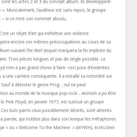
 » sont les actes 2 et 3 du concept album. Ils développent-
 ». Musicalement, l’auditeur est sans repos, le groupe
– si ce n’est son sommet absolu.
C’est un objet d’art qui esthétise une violence
loppera encore ces mêmes préoccupations au cours de sa
album suivant:
The
Wall
(lequel marquera la fin implicite du
aire. Trois pièces longues et pas de single possible. Le
yd n’en a pas grand chose à faire -ceci pour d’évidentes
 a une carrière conséquente. Il a installé sa notoriété sur
 Sauf à détester le genre Prog. , nul ne peut
mation au monde de la musique pop-rock…
Animals
a pu être
 le Pink Floyd, en janvier 1977, est surtout un groupe
 Ces buts parmi ceux possiblement désirés, sont atteints.
la parole, qui n’utilise plus dans son lexique les métaphores
igar » ou « Welcome To the Machine » (WYWH), écrits bien