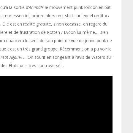
’à la sortie d’
Animals
le mouvement punk londonien bat
acteur essentiel,
arbore alors un t shirt sur lequel on lit «
I
. Elle est en réalité gratuite, sinon cocasse, en regard du
olère et de frustration de Rotten / Lydon lui-même… Bien
don
nuancera le sens de son point de vue de jeune punk de
e que c’est un très grand groupe. Récemment on a pu voir le
reat
Again
« … On sourit en songeant à l’avis de Waters sur
des États-unis très controversé…