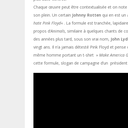
Chaque œuvre peut être contextualisée et on note qu
son plein. Un certain
Johnny
Rotten
qui
en
est
un 
hate
Pink
Floyd
« . La formule est tranchée, lapidaire
propos d
‘Animals
, similaire à quelques chants de c
des années plus tard, sous son vrai nom,
John
Ly
vingt ans. Il n’a jamais détesté Pink Floyd et pens
même homme portant un t-shirt »
Make
America
G
cette formule, slogan de campagne d’un président 