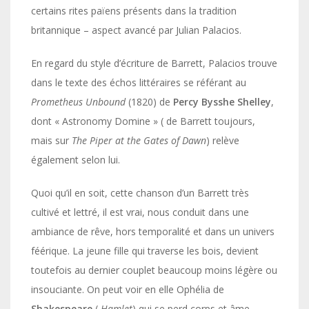
certains rites païens présents dans la tradition
britannique – aspect avancé par Julian Palacios.
En regard du style d’écriture de Barrett, Palacios trouve
dans le texte des échos littéraires se référant au
Prometheus Unbound
(1820) de
Percy Bysshe Shelley
,
dont « Astronomy Domine » ( de Barrett toujours,
mais sur
The Piper at the Gates of Dawn
) relève
également selon lui.
Quoi qu’il en soit, cette chanson d’un Barrett très
cultivé et lettré, il est vrai, nous conduit dans une
ambiance de rêve, hors temporalité et dans un univers
féérique. La jeune fille qui traverse les bois, devient
toutefois au dernier couplet beaucoup moins légère ou
insouciante. On peut voir en elle Ophélia de
Shakespeare
(
Hamlet
) qui se perd corps et âme –