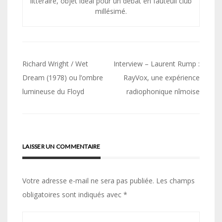
littéraire, objet idéal pour un débat en fauteuil club
millésimé.
Navigation
Richard Wright / Wet
Interview – Laurent Rump :
de
Dream (1978) ou l’ombre
RayVox, une expérience
lumineuse du Floyd
radiophonique nîmoise
l’article
LAISSER UN COMMENTAIRE
Votre adresse e-mail ne sera pas publiée.
Les champs
obligatoires sont indiqués avec
*