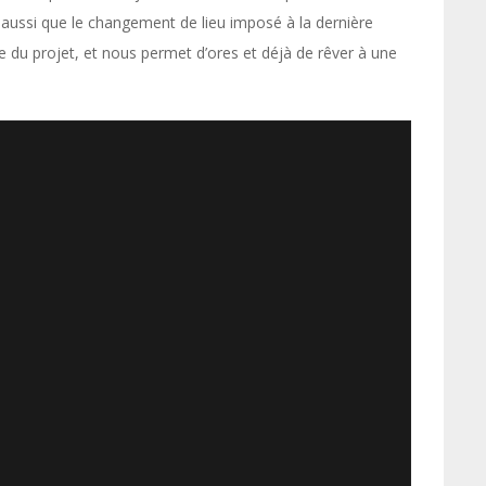
e aussi que le changement de lieu imposé à la dernière
ère du projet, et nous permet d’ores et déjà de rêver à une