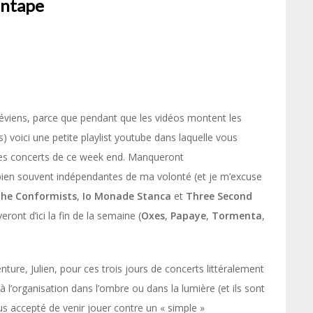
cantape
 préviens, parce que pendant que les vidéos montent les
) voici une petite playlist youtube dans laquelle vous
 des concerts de ce week end. Manqueront
ien souvent indépendantes de ma volonté (et je m’excuse
he Conformists
,
Io Monade Stanca
et
Three Second
ront d’ici la fin de la semaine (
Oxes
,
Papaye
,
Tormenta
,
enture, Julien, pour ces trois jours de concerts littéralement
à l’organisation dans l’ombre ou dans la lumière (et ils sont
s accepté de venir jouer contre un « simple »