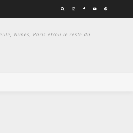
es deux étés du punk.
lle, Nîmes, Paris et/ou le reste du