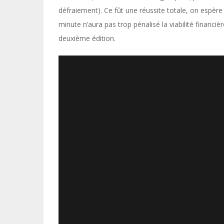
défraiement). Ce fût une réussite totale, on espèr
minute n’aura pas trop pénalisé la viabilité financi
deuxième édition.