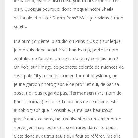
« Spacer », hymne disco hexagonal qui s’exporta fort
bien. Quoique pourquoi donc moquer notre Sheila
nationale et aduler
Diana Ross
? Mais je reviens à mon
sujet…
L’ album ( dixième lp studio du Prins d’Oslo ) sur lequel
je me suis donc penché via bandcamp, porte le nom
véritable de l’artiste. Un signe ou je n’y connais rien ?
On voit, sur l’image de pochette colorée de nuances de
rose pale ( il y a une édition en format physique), un
jeune garçon photographié de profil et qui, de par sa
pose, ne nous regarde pas.
Hermansen
( vrai nom de
Prins Thomas) enfant ? Le propos de ce disque est il
autobiographique ? Possible. Je n’ai pas beaucoup
gratté dans ce sens, ne traduisant pas un seul mot de
norvégien mais les textes sont rares dans cet opus.
C’est donc aux titres seuls qu’il faut se référer. Mais je