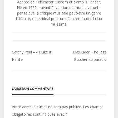
Adepte de Telecaster Custom et d’amplis Fender.
Né en 1962 – avant l’invention du monde virtuel –
pense que la critique musicale peut-être un genre
littéraire, objet idéal pour un débat en fauteuil club
millésimé.
Navigation
Catchy Peril – « I Like It
Max Eider, The Jazz
de
Hard »
Butcher au paradis
l’article
LAISSER UN COMMENTAIRE
Votre adresse e-mail ne sera pas publiée.
Les champs
obligatoires sont indiqués avec
*