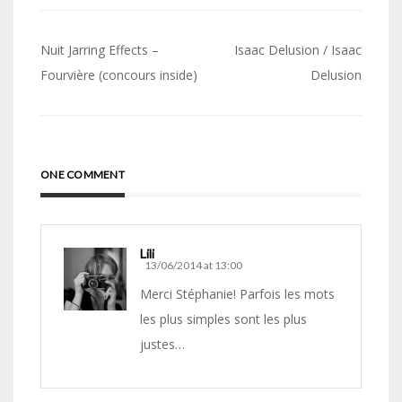
Navigation
Nuit Jarring Effects –
Isaac Delusion / Isaac
de
Fourvière (concours inside)
Delusion
l’article
ONE COMMENT
Lili
13/06/2014 at 13:00
Merci Stéphanie! Parfois les mots
les plus simples sont les plus
justes…