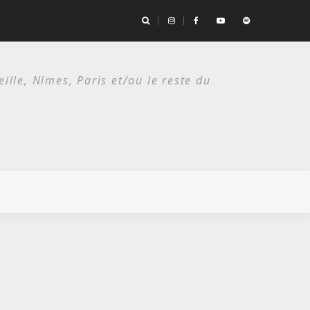
es deux étés du punk.
lle, Nîmes, Paris et/ou le reste du