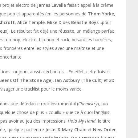
le projet electro de
James Lavelle
faisait appel à la crème
que pop et apparentés (en les personnes de
Thom Yorke
,
shcroft
,
Alice Temple
,
Mike D
des
Beastie Boys
…pour
’eux). Le résultat fut déjà une réussite, un mélange parfait
s trip-hop, electro, hip-hop et rock, brisant les barrières,
s frontières entre les styles avec une maîtrise et une
concertante.
ions toujours aussi alléchantes… En effet, cette fois-ci,
ueens Of The Stone Age
),
Ian Astbury
(
The Cult
) et
3D
nvisager une tracklist pour le moins variée.
dans une déferlante rock instrumental (
Chemistry
), aux
quelque chose de plus « couillu » que ce à quoi l’anglais
 pas avoir au jeu des impressions:
Hold My Hand
, le titre
mée, quelque part entre
Jesus & Mary Chain
et
New Order
.