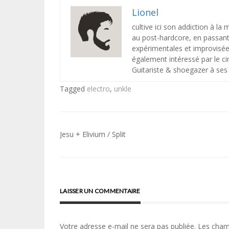
Lionel
cultive ici son addiction à la
au post-hardcore, en passant 
expérimentales et improvisée
également intéressé par le ci
Guitariste & shoegazer à ses 
Tagged
electro
,
unkle
Navigation
Jesu + Elivium / Split
de
l’article
LAISSER UN COMMENTAIRE
Votre adresse e-mail ne sera pas publiée.
Les cham