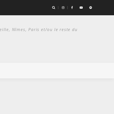
es deux étés du punk.
lle, Nîmes, Paris et/ou le reste du