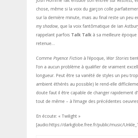
Josh Homme fait ensuite son entrée sur
Restless
, e
chose, même si la voix du garçon colle parfaitemen
sur la dernière minute, mais au final reste un peu 
my shadow
, que la voix fantômatique de Ian Astbur
rappelant parfois
Talk Talk
à sa meilleure époque
retenue…
Comme
Psyence Fiction
à l’époque,
War Stories
tien
l’on a aucun problème à qualifier de vraiment excel
longueur. Peut être sa variété de styles un peu tro
ambient éthérés au possible) le rend-elle difficile
doute faut il être capable de changer rapidement d
tout de même – à l’image des précédentes oeuvres d
En écoute: « Twilight »
[audio:https://darkglobe.free.fr/public/music/Unkle