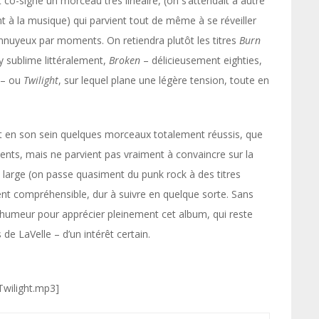
t co-signe un morceau très linéaire, (on s’attendait à autre
t à la musique) qui parvient tout de même à se réveiller
ennuyeux par moments. On retiendra plutôt les titres
Burn
y sublime littéralement,
Broken
– délicieusement eighties,
 – ou
Twilight
, sur lequel plane une légère tension, toute en
t en son sein quelques morceaux totalement réussis, que
lents, mais ne parvient pas vraiment à convaincre sur la
p large (on passe quasiment du punk rock à des titres
ment compréhensible, dur à suivre en quelque sorte. Sans
’humeur pour apprécier pleinement cet album, qui reste
e LaVelle – d’un intérêt certain.
_Twilight.mp3]