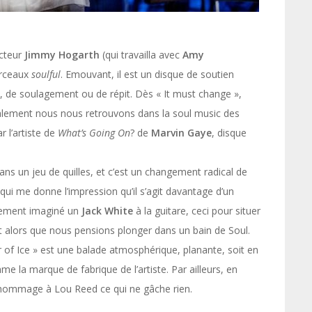
ucteur
Jimmy Hogarth
(qui travailla avec
Amy
orceaux
soulful
. Emouvant, il est un disque de soutien
e, de soulagement ou de répit. Dès « It must change »,
lement nous nous retrouvons dans la soul music des
r l’artiste de
What’s Going On
? de
Marvin Gaye
, disque
ns un jeu de quilles, et c’est un changement radical de
ui me donne l’impression qu’il s’agit davantage d’un
acilement imaginé un
Jack White
à la guitare, ceci pour situer
t alors que nous pensions plonger dans un bain de Soul.
er of Ice » est une balade atmosphérique, planante, soit en
e la marque de fabrique de l’artiste. Par ailleurs, en
n hommage à Lou Reed ce qui ne gâche rien.