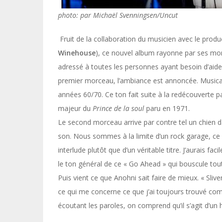
photo: par Michaël Svenningsen/Uncut
Fruit de la collaboration du musicien avec le prod
Winehouse
), ce nouvel album rayonne par ses m
adressé à toutes les personnes ayant besoin d’aid
premier morceau, l’ambiance est annoncée. Musica
années 60/70. Ce ton fait suite à la redécouverte pa
majeur du
Prince de la soul
paru en 1971.
Le second morceau arrive par contre tel un chien da
son. Nous sommes à la limite d’un rock garage, ce q
interlude plutôt que d’un véritable titre. J’aurais f
le ton général de ce « Go Ahead » qui bouscule tou
Puis vient ce que Anohni sait faire de mieux. « Sliv
ce qui me concerne ce que j’ai toujours trouvé comm
écoutant les paroles, on comprend qu’il s’agit d’u