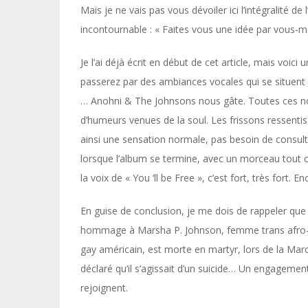
Mais je ne vais pas vous dévoiler ici l’intégralité d
incontournable : « Faites vous une idée par vous-
Je l’ai déjà écrit en début de cet article, mais voici
passerez par des ambiances vocales qui se situent
… Anohni & The Johnsons nous gâte. Toutes ces no
d’humeurs venues de la soul. Les frissons ressentis
ainsi une sensation normale, pas besoin de consult
lorsque l’album se termine, avec un morceau tout ce
la voix de « You ‘ll be Free », c’est fort, très fort. E
En guise de conclusion, je me dois de rappeler qu
hommage à Marsha P. Johnson, femme trans afro-a
gay américain, est morte en martyr, lors de la Mar
déclaré qu’il s’agissait d’un suicide… Un engageme
rejoignent.