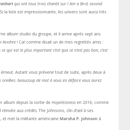
Banhart
qui ont tous trois chanté sur I Am a Bird, second
i la liste est impressionnante, les univers sont aussi très
me album studio du groupe, et il arrive après sept ans
 toi Anohni ! Car comme disait un de mes regrettés amis :
s ce qui est le plus important c’est que ce n’est pas bon, c’est
meut. Autant vous prévenir tout de suite, après deux à
 oreilles:
beaucoup de mal à vous en défaire vous aurez
er album depuis la sortie de
Hopelessness
en 2016, comme
l réinvite aux crédits The Johnsons, clin d’œil à ses
), et met la militante américaine
Marsha P. Johnson
à