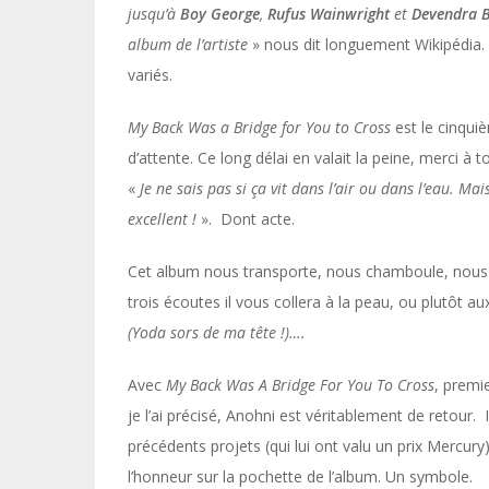
jusqu’à
Boy George
,
Rufus Wainwright
et
Devendra 
album de l’artiste
» nous dit longuement Wikipédia. S
variés.
My Back Was a Bridge for You to Cross
est le cinquiè
d’attente. Ce long délai en valait la peine, merci à
«
Je ne sais pas si ça vit dans l’air ou dans l’eau. Mai
excellent !
». Dont acte.
Cet album nous transporte, nous chamboule, nous é
trois écoutes il vous collera à la peau, ou plutôt aux
(Yoda sors de ma tête !)….
Avec
My Back Was A Bridge For You To Cross
, premi
je l’ai précisé, Anohni est véritablement de retour. I
précédents projets (qui lui ont valu un prix Mercury
l’honneur sur la pochette de l’album. Un symbole.