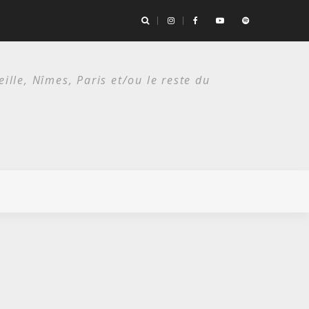
es deux étés du punk.
lle, Nîmes, Paris et/ou le reste du