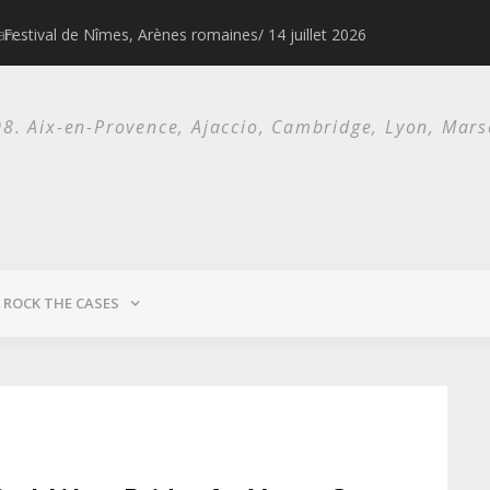
Festival de Nîmes, Arènes romaines/ 14 juillet 2026
1976 & 1977, l
. Aix-en-Provence, Ajaccio, Cambridge, Lyon, Marsei
ROCK THE CASES