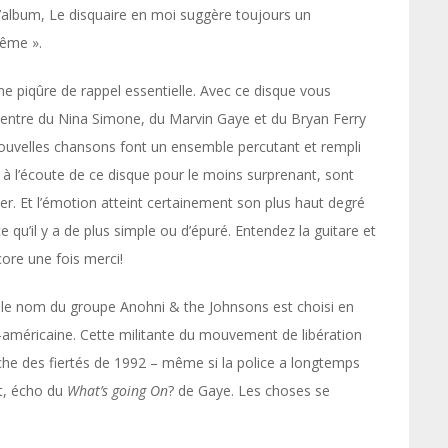
e l’album, Le disquaire en moi suggère toujours un
même ».
 une piqûre de rappel essentielle. Avec ce disque vous
 entre du Nina Simone, du Marvin Gaye et du Bryan Ferry
uvelles chansons font un ensemble percutant et rempli
 à l’écoute de ce disque pour le moins surprenant, sont
er. Et l’émotion atteint certainement son plus haut degré
 qu’il y a de plus simple ou d’épuré. Entendez la guitare et
ncore une fois merci!
e le nom du groupe Anohni & the Johnsons est choisi en
méricaine. Cette militante du mouvement de libération
che des fiertés de 1992 – même si la police a longtemps
nt, écho du
What’s going On
? de Gaye. Les choses se