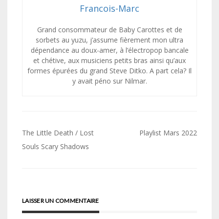
Francois-Marc
Grand consommateur de Baby Carottes et de
sorbets au yuzu, j’assume fièrement mon ultra
dépendance au doux-amer, à l’électropop bancale
et chétive, aux musiciens petits bras ainsi qu’aux
formes épurées du grand Steve Ditko. A part cela? Il
y avait péno sur Nilmar.
Navigation
The Little Death / Lost
Playlist Mars 2022
de
Souls Scary Shadows
l’article
LAISSER UN COMMENTAIRE