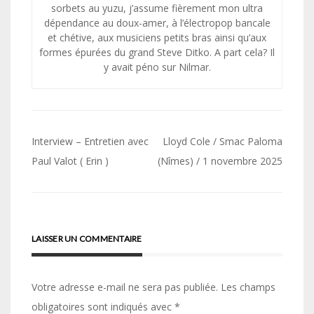
sorbets au yuzu, j’assume fièrement mon ultra
dépendance au doux-amer, à l’électropop bancale
et chétive, aux musiciens petits bras ainsi qu’aux
formes épurées du grand Steve Ditko. A part cela? Il
y avait péno sur Nilmar.
Navigation
Interview – Entretien avec
Lloyd Cole / Smac Paloma
de
Paul Valot ( Erin )
(Nîmes) / 1 novembre 2025
l’article
LAISSER UN COMMENTAIRE
Votre adresse e-mail ne sera pas publiée.
Les champs
obligatoires sont indiqués avec
*