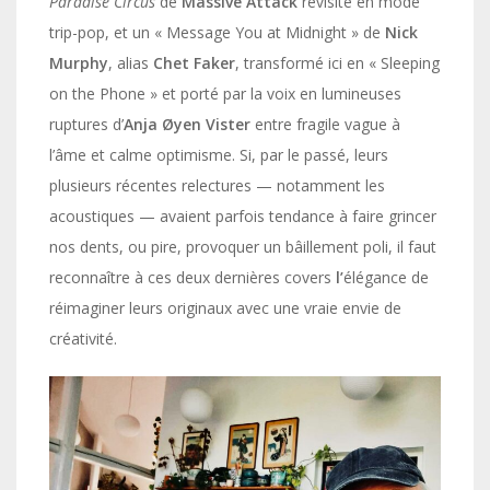
Paradise Circus
de
Massive Attack
revisité en mode
trip-pop, et un « Message You at Midnight » de
Nick
Murphy
, alias
Chet Faker
, transformé ici en « Sleeping
on the Phone » et porté par la voix en lumineuses
ruptures d’
Anja Øyen Vister
entre fragile vague à
l’âme et calme optimisme. Si, par le passé, leurs
plusieurs récentes relectures — notamment les
acoustiques — avaient parfois tendance à faire grincer
nos dents, ou pire,
provoquer un bâillement poli, il faut
reconnaître à ces deux dernières covers
l’
élégance de
réimaginer leurs originaux avec une vraie envie de
créativité.