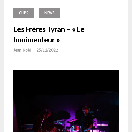
CLIPS
NEWS
Les Frères Tyran – « Le
bonimenteur »
Jean-Noël
-
25/11/2022