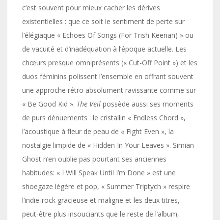
c’est souvent pour mieux cacher les dérives
existentielles : que ce soit le sentiment de perte sur
l’élégiaque « Echoes Of Songs (For Trish Keenan) » ou
de vacuité et d’inadéquation à l’époque actuelle. Les
chœurs presque omniprésents (« Cut-Off Point ») et les
duos féminins polissent l’ensemble en offrant souvent
une approche rétro absolument ravissante comme sur
« Be Good Kid ».
The Veil
possède aussi ses moments
de purs dénuements : le cristallin « Endless Chord »,
l’acoustique à fleur de peau de « Fight Even », la
nostalgie limpide de « Hidden In Your Leaves ». Simian
Ghost n’en oublie pas pourtant ses anciennes
habitudes: « I Will Speak Until I’m Done » est une
shoegaze légère et pop, « Summer Triptych » respire
l’indie-rock gracieuse et maligne et les deux titres,
peut-être plus insouciants que le reste de l’album,