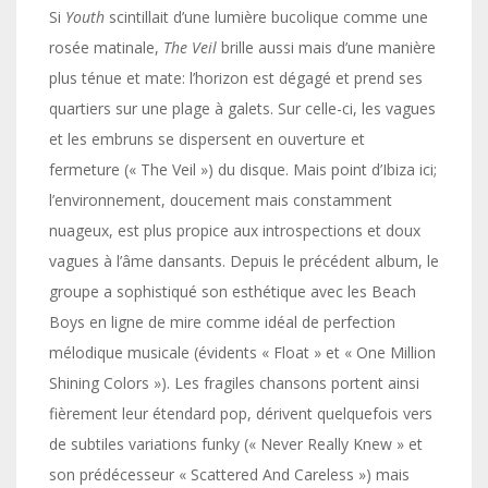
Si
Youth
scintillait d’une lumière bucolique comme une
rosée matinale,
The Veil
brille aussi mais d’une manière
plus ténue et mate: l’horizon est dégagé et prend ses
quartiers sur une plage à galets. Sur celle-ci, les vagues
et les embruns se dispersent en ouverture et
fermeture (« The Veil ») du disque. Mais point d’Ibiza ici;
l’environnement, doucement mais constamment
nuageux, est plus propice aux introspections et doux
vagues à l’âme dansants. Depuis le précédent album, le
groupe a sophistiqué son esthétique avec les Beach
Boys en ligne de mire comme idéal de perfection
mélodique musicale (évidents « Float » et « One Million
Shining Colors »). Les fragiles chansons portent ainsi
fièrement leur étendard pop, dérivent quelquefois vers
de subtiles variations funky (« Never Really Knew » et
son prédécesseur « Scattered And Careless ») mais