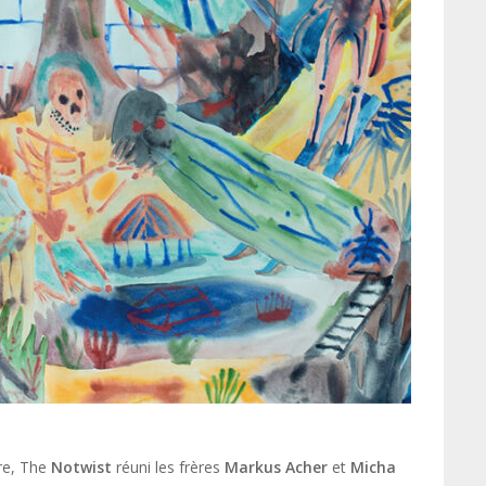
re, The
Notwist
réuni les frères
Markus Acher
et
Micha