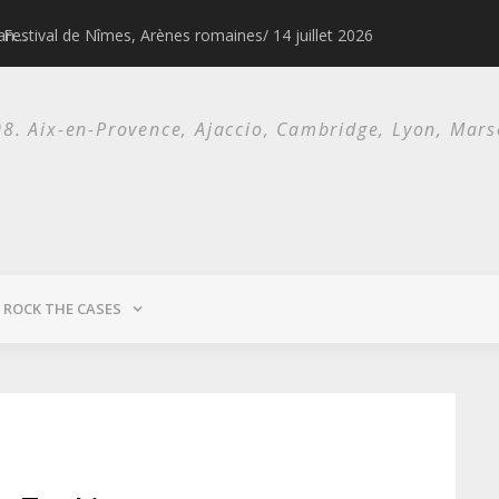
Festival de Nîmes, Arènes romaines/ 14 juillet 2026
1976 & 1977, l
. Aix-en-Provence, Ajaccio, Cambridge, Lyon, Marsei
ROCK THE CASES