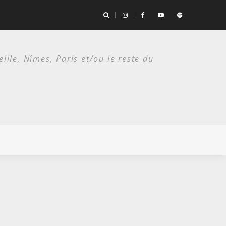
es deux étés du punk.
lle, Nîmes, Paris et/ou le reste du