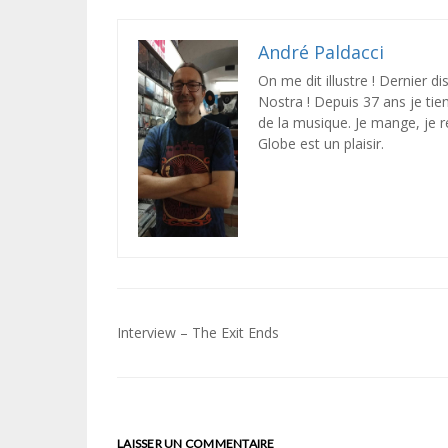
André Paldacci
On me dit illustre ! Dernier 
Nostra ! Depuis 37 ans je ti
de la musique. Je mange, je r
Globe est un plaisir.
Navigation
Interview – The Exit Ends
de
l’article
LAISSER UN COMMENTAIRE