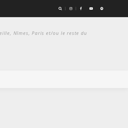
the Bad Seeds / Festival de Nîmes, Arènes romaines/ 14 juillet 2026
lle, Nîmes, Paris et/ou le reste du