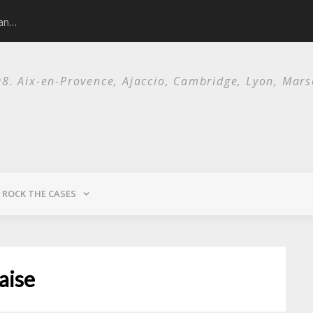
man…
Nick Cave and 
. Aix-en-Provence, Ajaccio, Cambridge, Lyon, Marsei
ROCK THE CASES
aise